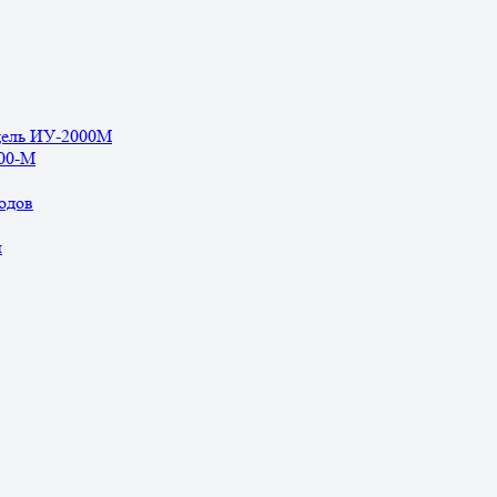
дель ИУ-2000М
500-М
одов
ы