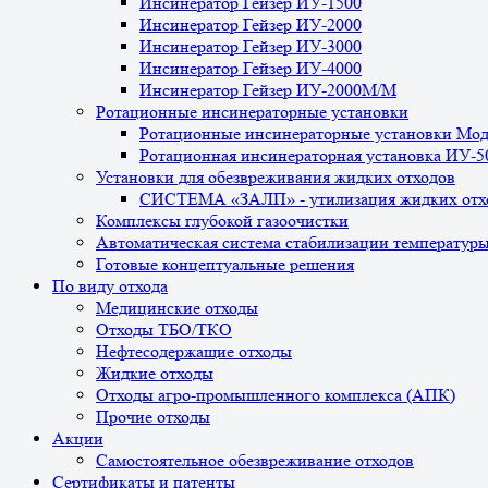
Инсинератор Гейзер ИУ-1500
Инсинератор Гейзер ИУ-2000
Инсинератор Гейзер ИУ-3000
Инсинератор Гейзер ИУ-4000
Инсинератор Гейзер ИУ-2000М/М
Ротационные инсинераторные установки
Ротационные инсинераторные установки Мо
Ротационная инсинераторная установка ИУ-
Установки для обезвреживания жидких отходов
СИСТЕМА «ЗАЛП» - утилизация жидких отх
Комплексы глубокой газоочистки
Автоматическая система стабилизации температур
Готовые концептуальные решения
По виду отхода
Медицинские отходы
Отходы ТБО/ТКО
Нефтесодержащие отходы
Жидкие отходы
Отходы агро-промышленного комплекса (АПК)
Прочие отходы
Акции
Самостоятельное обезвреживание отходов
Сертификаты и патенты