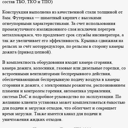
состав ТБО, ТКО и ТПО)
Конструкция выполнена из качественной стали толщиной от
8мм. Футеровка — шамотный кирпич с высокими
огнеупорными характеристиками. За счет использования
промежуточного изоляционного слоя исключен перегрев
металлокаркаса, что продлевает срок службы инсинератора, а
так же увеличивает его эффективность. Крышка сдвижная на
рельсах за счёт моторредуктора, по рельсам в сторону камеры
дожига (привод цепной).
В комплектность оборудования входят камера сгорания,
камера дожига, колосники, газовые или дизельные горелки, со
встроенными вентиляторами беспрерывного действия,
обеспечивающими беспрерывную подачу воздуха в камеры
сгорания и дожига, с электронным розжигом, распознаванием
пламени и контролем горения, автоматика управления,
система DoC и подробное руководство по эксплуатации. По
желанию клиента установка может комплектоваться ёмкостью
для подачи и загрузки отходов, что облегчает и сокращает
время загрузки. Также имеется канал для подачи и
уничтожения жидких отходов.