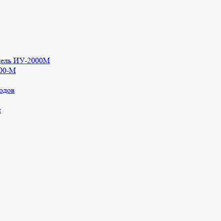
дель ИУ-2000М
500-М
одов
ы