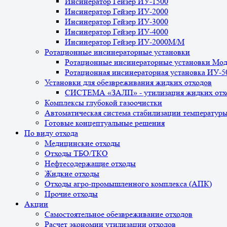
Инсинератор Гейзер ИУ-1500
Инсинератор Гейзер ИУ-2000
Инсинератор Гейзер ИУ-3000
Инсинератор Гейзер ИУ-4000
Инсинератор Гейзер ИУ-2000М/М
Ротационные инсинераторные установки
Ротационные инсинераторные установки Мо
Ротационная инсинераторная установка ИУ-
Установки для обезвреживания жидких отходов
СИСТЕМА «ЗАЛП» - утилизация жидких отх
Комплексы глубокой газоочистки
Автоматическая система стабилизации температур
Готовые концептуальные решения
По виду отхода
Медицинские отходы
Отходы ТБО/ТКО
Нефтесодержащие отходы
Жидкие отходы
Отходы агро-промышленного комплекса (АПК)
Прочие отходы
Акции
Самостоятельное обезвреживание отходов
Расчет экономии утилизации отходов