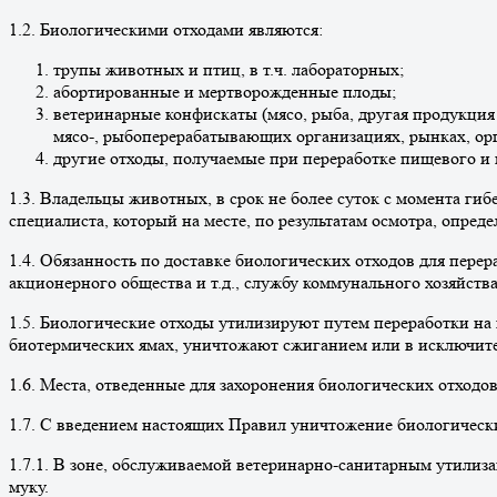
1.2. Биологическими отходами являются:
трупы животных и птиц, в т.ч. лабораторных;
абортированные и мертворожденные плоды;
ветеринарные конфискаты (мясо, рыба, другая продукция
мясо-, рыбоперерабатывающих организациях, рынках, орг
другие отходы, получаемые при переработке пищевого и
1.3. Владельцы животных, в срок не более суток с момента ги
специалиста, который на месте, по результатам осмотра, опре
1.4. Обязанность по доставке биологических отходов для перер
акционерного общества и т.д., службу коммунального хозяйств
1.5. Биологические отходы утилизируют путем переработки на
биотермических ямах, уничтожают сжиганием или в исключите
1.6. Места, отведенные для захоронения биологических отходо
1.7. С введением настоящих Правил уничтожение биологически
1.7.1. В зоне, обслуживаемой ветеринарно-санитарным утилиз
муку.