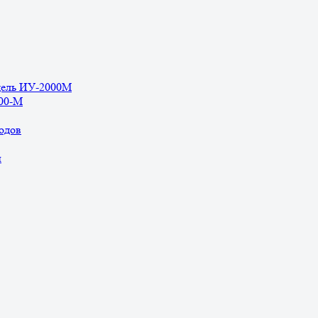
дель ИУ-2000М
500-М
одов
ы