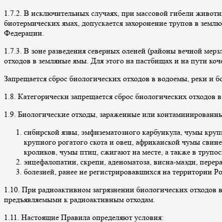
1.7.2. В исключительных случаях, при массовой гибели живот
биотермических ямах, допускается захоронение трупов в земл
Федерации.
1.7.3. В зоне разведения северных оленей (районы вечной мер
отходов в земляные ямы. Для этого на пастбищах и на пути ко
Запрещается сброс биологических отходов в водоемы, реки и б
1.8. Категорически запрещается сброс биологических отходов 
1.9. Биологические отходы, зараженные или контаминированны
сибирской язвы, эмфизематозного карбункула, чумы крупн
крупного рогатого скота и овец, африканской чумы свине
кроликов, чумы птиц, сжигают на месте, а также в труп
энцефалопатии, скрепи, аденоматоза, висна-маэди, пере
болезней, ранее не регистрировавшихся на территории Р
1.10. При радиоактивном загрязнении биологических отходов 
предъявляемыми к радиоактивным отходам.
1.11. Настоящие Правила определяют условия: