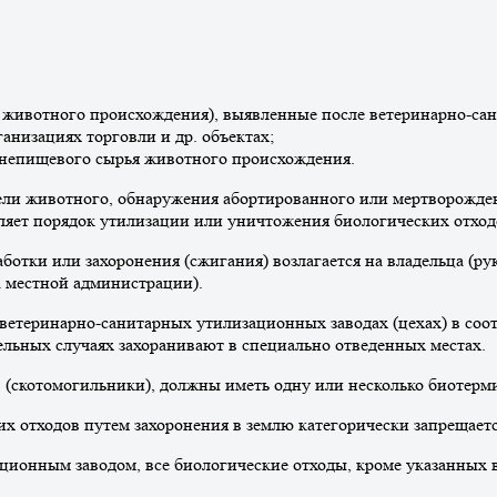
 животного происхождения), выявленные после ветеринарно-сан
анизациях торговли и др. объектах;
 непищевого сырья животного происхождения.
бели животного, обнаружения абортированного или мертворожден
деляет порядок утилизации или уничтожения биологических отход
аботки или захоронения (сжигания) возлагается на владельца (ру
а местной администрации).
 ветеринарно-санитарных утилизационных заводах (цехах) в со
льных случаях захоранивают в специально отведенных местах.
в (скотомогильники), должны иметь одну или несколько биотерм
х отходов путем захоронения в землю категорически запрещаетс
ационным заводом, все биологические отходы, кроме указанных 