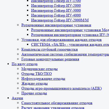
Инсинератор Гейзер ИУ-1500
Инсинератор Гейзер ИУ-2000
Инсинератор Гейзер ИУ-3000
Инсинератор Гейзер ИУ-4000
Инсинератор Гейзер ИУ-2000М/М
Ротационные инсинераторные установки
Ротационные инсинераторные установки Мо
Ротационная инсинераторная установка ИУ-
Установки для обезвреживания жидких отходов
СИСТЕМА «ЗАЛП» - утилизация жидких отх
Комплексы глубокой газоочистки
Автоматическая система стабилизации температур
Готовые концептуальные решения
По виду отхода
Медицинские отходы
Отходы ТБО/ТКО
Нефтесодержащие отходы
Жидкие отходы
Отходы агро-промышленного комплекса (АПК)
Прочие отходы
Акции
Самостоятельное обезвреживание отходов
Расчет экономии утилизации отходов