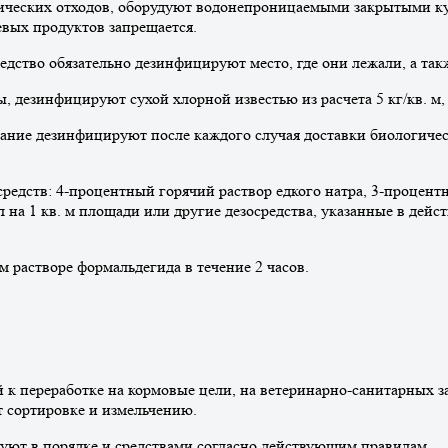
гических отходов, оборудуют водонепроницаемыми закрытыми ку
евых продуктов запрещается.
редство обязательно дезинфицируют место, где они лежали, а та
ы, дезинфицируют сухой хлорной известью из расчета 5 кг/кв. м,
ование дезинфицируют после каждого случая доставки биологиче
едств: 4-процентный горячий раствор едкого натра, 3-процент
 л на 1 кв. м площади или другие дезосредства, указанные в д
растворе формальдегида в течение 2 часов.
 к переработке на кормовые цели, на ветеринарно-санитарных з
 сортировке и измельчению.
уют в порядке и средствами согласно действующим правилам.