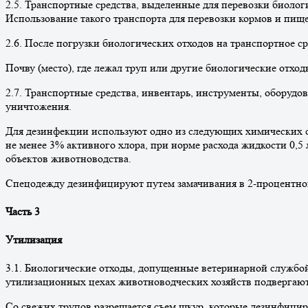
2.5. Транспортные средства, выделенные для перевозки биоло
Использование такого транспорта для перевозки кормов и пищ
2.6. После погрузки биологических отходов на транспортное с
Почву (место), где лежал труп или другие биологические отход
2.7. Транспортные средства, инвентарь, инструменты, оборуд
уничтожения.
Для дезинфекции используют одно из следующих химических ср
не менее 3% активного хлора, при норме расхода жидкости 0,5
объектов животноводства.
Спецодежду дезинфицируют путем замачивания в 2-процентном 
Часть 3
Утилизация
3.1. Биологические отходы, допущенные ветеринарной службой
утилизационных цехах животноводческих хозяйств подвергают
Со свежих трупов разрешается съем шкур, которые дезинфицир