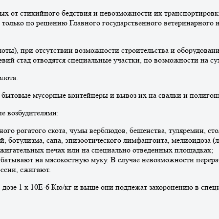
ных от стихийного бедствия и невозможности их транспортировк
ю только по решению Главного государственного ветеринарного 
злоты), при отсутствии возможности строительства и оборудован
чевий стад отводятся специальные участки, по возможности на 
олота.
в бытовые мусорные контейнеры и вывоз их на свалки и полигон
е возбудителями:
ого рогатого скота, чумы верблюдов, бешенства, туляремии, сто
й, ботулизма, сапа, эпизоотического лимфангоита, мелиоидоза (
осжигательных печах или на специально отведенных площадках;
рабатывают на мясокостную муку. В случае невозможности перер
оссии, сжигают.
в дозе 1 x 10Е-6 Кю/кг и выше они подлежат захоронению в спе