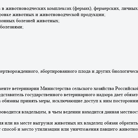
 в животноводческих комплексах (фермах), фермерских, личных,
ировке животных и животноводческой продукции;
ионных болезней животных;
болезнями;
мертворожденного, абортированного плода и других биологическ
менте ветеринарии Министерства сельского хозяйства Российской
едставитель государственного ветеринарного надзора дает обяза
 обязаны принять меры, исключающие доступ к ним посторонних
оводится владельцем, в чьем ведении находится данная местност
ния или на месте выгрузки животных их владелец обязан обрат
ет способ и место утилизации или уничтожения павшего животно