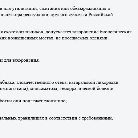
и для утилизации, сжигания или обеззараживания в
инспектора республики, другого субъекта Российской
ия скотомогильников, допускается захоронение биологических
сухих возвышенных местах, не посещаемых оленями.
ы для захоронения.
лбняка, злокачественного отека, катаральной лихорадки
ложного сапа), миксоматоза, геморрагической болезни
аботки они подлежат сжиганию;
циальных хранилищах в соответствии с требованиями,