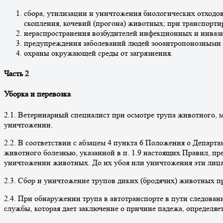
сбора, утилизации и уничтожения биологических отходов
скопления, кочевий (прогона) животных; при транспорт
нераспространения возбудителей инфекционных и инваз
предупреждения заболеваний людей зооантропонозными 
охраны окружающей среды от загрязнения.
Часть 2
Уборка и перевозка
2.1. Ветеринарный специалист при осмотре трупа животного, 
уничтожении.
2.2. В соответствии с абзацем 4 пункта 6 Положения о Департа
животного болезнью, указанной в п. 1.9 настоящих Правил, пр
уничтожении животных. До их убоя или уничтожения эти лица
2.3. Сбор и уничтожение трупов диких (бродячих) животных пр
2.4. При обнаружении трупа в автотранспорте в пути следова
службы, которая дает заключение о причине падежа, определя