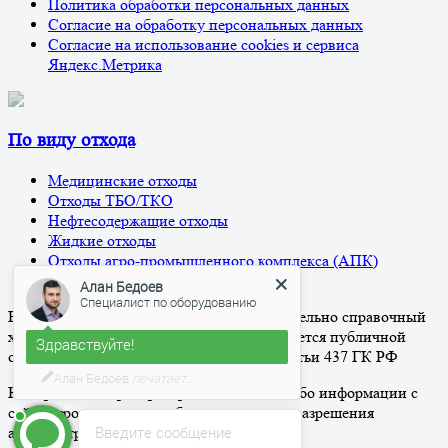
Политика обработки персональных данных
Согласие на обработку персональных данных
Согласие на использование cookies и сервиса
Яндекс.Метрика
По виду отхода
Медицинские отходы
Отходы ТБО/ТКО
Нефтесодержащие отходы
Жидкие отходы
Алан Бедоев
Отходы агро-промышленного комплекса (АПК)
Специалист по оборудованию
Прочие отходы
Здравствуйте!
Вся информация на сайте носит исключительно справочный
характер и ни при каких условиях не является публичной
С удовольствием отвечу на ваши
офертой, определяемой положениями Статьи 437 ГК РФ
вопросы!
Копирование и распространение какой-либо информации с
сайта строго запрещено без письменного разрешения
Введите сообщение
администрации