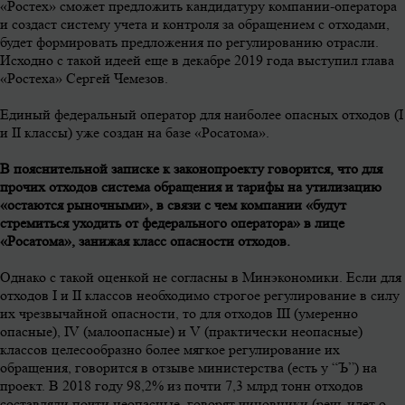
«Ростех» сможет предложить кандидатуру компании-оператора
и создаст систему учета и контроля за обращением с отходами,
будет формировать предложения по регулированию отрасли.
Исходно с такой идеей еще в декабре 2019 года выступил глава
«Ростеха» Сергей Чемезов.
Единый федеральный оператор для наиболее опасных отходов (I
и II классы) уже создан на базе «Росатома».
В пояснительной записке к законопроекту говорится, что для
прочих отходов система обращения и тарифы на утилизацию
«остаются рыночными», в связи с чем компании «будут
стремиться уходить от федерального оператора» в лице
«Росатома», занижая класс опасности отходов.
Однако с такой оценкой не согласны в Минэкономики. Если для
отходов I и II классов необходимо строгое регулирование в силу
их чрезвычайной опасности, то для отходов III (умеренно
опасные), IV (малоопасные) и V (практически неопасные)
классов целесообразно более мягкое регулирование их
обращения, говорится в отзыве министерства (есть у “Ъ”) на
проект. В 2018 году 98,2% из почти 7,3 млрд тонн отходов
составляли почти неопасные, говорят чиновники (речь идет о