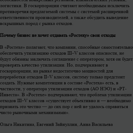
логистики. В госкорпорации считают необходимым исключить
противоречия предлагаемой системы с системой расширенной
ответственности производителей, а также обсудить выведение
вскрышных пород с рынка отходов.
Почему бизнес не хочет отдавать «Ростеху» свои отходы
В «Ростехе» полагают, что компании, способные самостоятельно
обеспечить утилизацию отходов III–V классов опасности, не
будут обязаны заключать соглашение с оператором, хотя он будет
проверять качество утилизации. Но, подчеркивают в
госкорпорации, на рынке недостаточно мощностей для
переработки отходов II–V классов, систему только предстоит
создать. Нужные компетенции в составе «Ростеха» есть, в
частности, у оператора утилизации отходов (АО НЭО) и «РТ-
Инвеста». В «Ростехе» подчеркивают, что проблема утилизации
отходов III–V классов «существует объективно и — необходимо
признать это честно — до сих пор с ней не удалось справиться
чисто рыночными механизмами».
Ольга Никитина, Евгений Зайнуллин, Анна Васильева