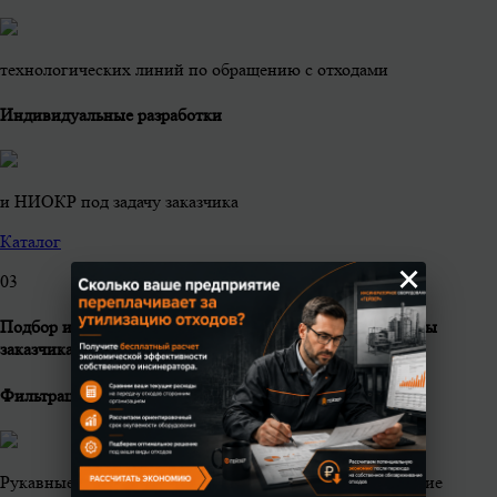
технологических линий по обращению с отходами
Индивидуальные разработки
и НИОКР под задачу заказчика
Каталог
×
0
3
Подбор и производство газоочистных систем под нужны
заказчика
Фильтрационная очистка
Рукавные фильтры, керамические фильтры – улавливание