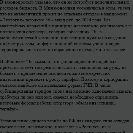
В законопроекте указано, что он не потребует дополнительных
расходов бюджета. В Минэкономики усомнились в этом, указав,
что на аналогичный проект по опасным отходам в нацпроекте
«Экология» заложено 36,4 млрд руб. до 2024 года. Без
масштабных вложений в принципе невозможно реализовать все
полномочия оператора, говорит собеседник “Ъ” в
металлургической компании: инвестиции нужны на создание
инфраструктуры, информационной системы учета отходов,
территориальных схем по обращению с отходами и так далее.
В «Ростехе» “Ъ” сказали, что финансирование подобных
проектов за счет госсредств возложит излишнюю нагрузку на
бюджет, а привлечение исключительно коммерческих
инвестиций приведет к росту тарифов. Поэтому в корпорации
считают наиболее оптимальным формат ГЧП. В части
субсидирования тарифов «пока невозможно однозначно сказать,
требуется ли оно или нет, сначала необходимо определить
итоговый формат работы оператора, объем инвестиций,
тарифы».
Установление единого тарифа по РФ для каждого типа отходов,
скорее всего, невозможно, полагают в «Ростехе», из-за
особенностей конкретных регионов, климатических условий,