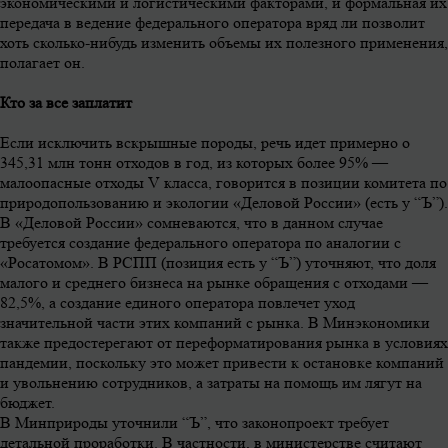
экономическими и логистическими факторами, и формальная их
передача в ведение федерального оператора вряд ли позволит
хоть сколько-нибудь изменить объемы их полезного применения,
полагает он.
Кто за все заплатит
Если исключить вскрышные породы, речь идет примерно о
345,31 млн тонн отходов в год, из которых более 95% —
малоопасные отходы V класса, говорится в позиции комитета по
природопользованию и экологии «Деловой России» (есть у “Ъ”).
В «Деловой России» сомневаются, что в данном случае
требуется создание федерального оператора по аналогии с
«Росатомом». В РСПП (позиция есть у “Ъ”) уточняют, что доля
малого и среднего бизнеса на рынке обращения с отходами —
82,5%, а создание единого оператора повлечет уход
значительной части этих компаний с рынка. В Минэкономики
также предостерегают от переформатирования рынка в условиях
пандемии, поскольку это может привести к остановке компаний
и увольнению сотрудников, а затраты на помощь им лягут на
бюджет.
В Минприроды уточнили “Ъ”, что законопроект требует
детальной проработки. В частности, в министерстве считают