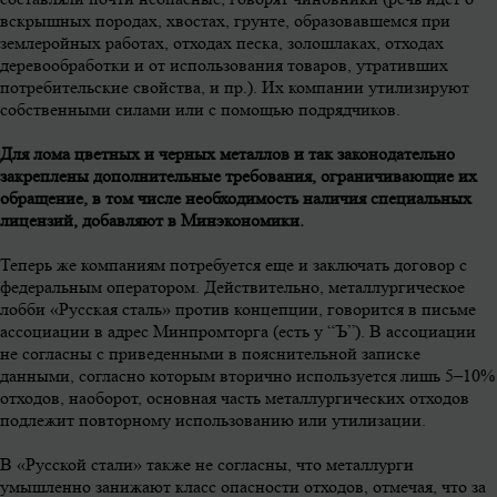
вскрышных породах, хвостах, грунте, образовавшемся при
землеройных работах, отходах песка, золошлаках, отходах
деревообработки и от использования товаров, утративших
потребительские свойства, и пр.). Их компании утилизируют
собственными силами или с помощью подрядчиков.
Для лома цветных и черных металлов и так законодательно
закреплены дополнительные требования, ограничивающие их
обращение, в том числе необходимость наличия специальных
лицензий, добавляют в Минэкономики.
Теперь же компаниям потребуется еще и заключать договор с
федеральным оператором. Действительно, металлургическое
лобби «Русская сталь» против концепции, говорится в письме
ассоциации в адрес Минпромторга (есть у “Ъ”). В ассоциации
не согласны с приведенными в пояснительной записке
данными, согласно которым вторично используется лишь 5–10%
отходов, наоборот, основная часть металлургических отходов
подлежит повторному использованию или утилизации.
В «Русской стали» также не согласны, что металлурги
умышленно занижают класс опасности отходов, отмечая, что за