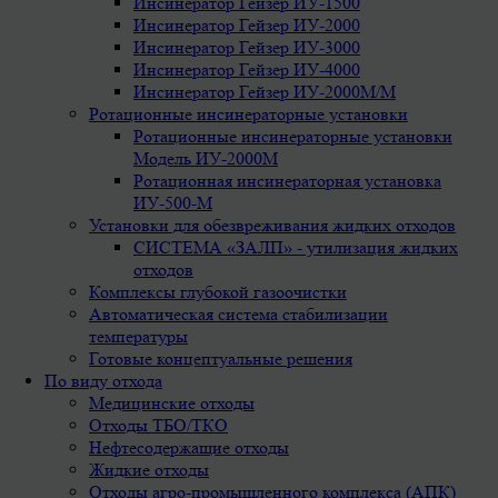
Инсинератор Гейзер ИУ-1500
Инсинератор Гейзер ИУ-2000
Инсинератор Гейзер ИУ-3000
Инсинератор Гейзер ИУ-4000
Инсинератор Гейзер ИУ-2000М/М
Ротационные инсинераторные установки
Ротационные инсинераторные установки
Модель ИУ-2000М
Ротационная инсинераторная установка
ИУ-500-М
Установки для обезвреживания жидких отходов
СИСТЕМА «ЗАЛП» - утилизация жидких
отходов
Комплексы глубокой газоочистки
Автоматическая система стабилизации
температуры
Готовые концептуальные решения
По виду отхода
Медицинские отходы
Отходы ТБО/ТКО
Нефтесодержащие отходы
Жидкие отходы
Отходы агро-промышленного комплекса (АПК)