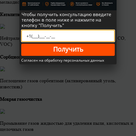
мелкодисперсной пыли и золы
Чтобы получить консультацию введите
Каталитическая очистка
телефон в поле ниже и нажмите на
кнопку "Получить"
Нейтрализация газов на катализаторах (снижение NOx, CO,
VOC)
Получить
Сорбционная очиска
Согласен на обработку персональных данных
Поглощение газов сорбентами (активированный уголь,
известняк)
Мокрая газоочистка
Промывание газов жидкостью для удаления пыли, кислотных и
щелочных газов