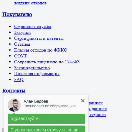
жидких отходов
Покупателю
Сервисная служба
Закупки
Сертификаты и патенты
Отзывы
Классы отходов по ФККО
СОУТ
Сохранить лицензию по 174-ФЗ
Законодательство
Полезная информация
FAQ
Контакты
Алан Бедоев
Политика обработки персональных данных
Специалист по оборудованию
Согласие на обработку персональных данных
Согласие на использование cookies и сервиса
Здравствуйте!
Яндекс.Метрика
С удовольствием отвечу на ваши