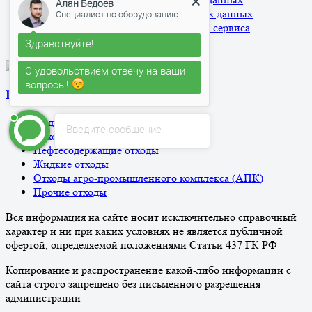
Специалист по оборудованию
Согласие на обработку персональных данных
Согласие на использование cookies и сервиса
Здравствуйте!
Яндекс.Метрика
С удовольствием отвечу на ваши
вопросы!
Алан Бедоев
печатает...
По виду отхода
Медицинские отходы
Введите сообщение
Отходы ТБО/ТКО
Нефтесодержащие отходы
Жидкие отходы
Отходы агро-промышленного комплекса (АПК)
Прочие отходы
Вся информация на сайте носит исключительно справочный
характер и ни при каких условиях не является публичной
офертой, определяемой положениями Статьи 437 ГК РФ
Копирование и распространение какой-либо информации с
сайта строго запрещено без письменного разрешения
администрации