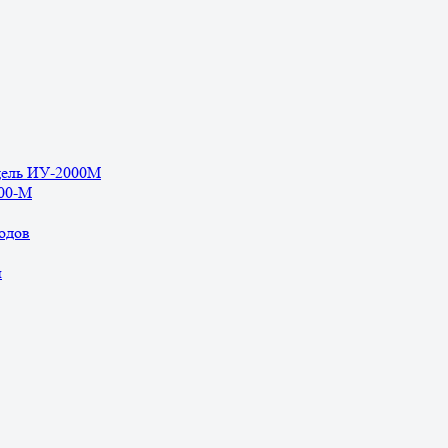
дель ИУ-2000М
500-М
одов
ы