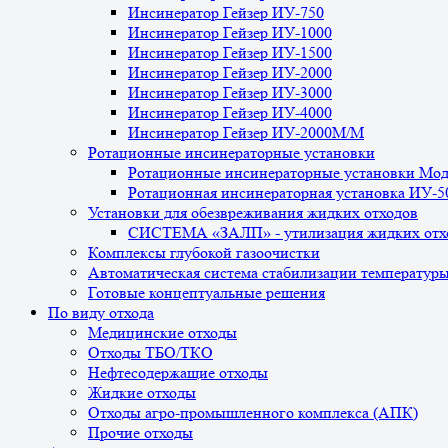
Инсинератор Гейзер ИУ-750
Инсинератор Гейзер ИУ-1000
Инсинератор Гейзер ИУ-1500
Инсинератор Гейзер ИУ-2000
Инсинератор Гейзер ИУ-3000
Инсинератор Гейзер ИУ-4000
Инсинератор Гейзер ИУ-2000М/М
Ротационные инсинераторные установки
Ротационные инсинераторные установки Мо
Ротационная инсинераторная установка ИУ-
Установки для обезвреживания жидких отходов
СИСТЕМА «ЗАЛП» - утилизация жидких отх
Комплексы глубокой газоочистки
Автоматическая система стабилизации температур
Готовые концептуальные решения
По виду отхода
Медицинские отходы
Отходы ТБО/ТКО
Нефтесодержащие отходы
Жидкие отходы
Отходы агро-промышленного комплекса (АПК)
Прочие отходы