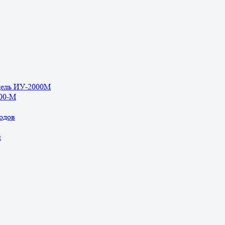
дель ИУ-2000М
500-М
одов
ы