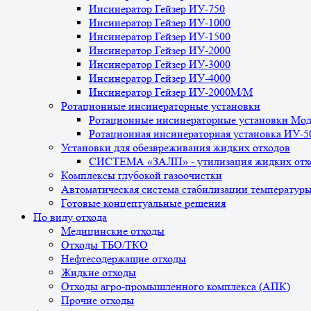
Инсинератор Гейзер ИУ-750
Инсинератор Гейзер ИУ-1000
Инсинератор Гейзер ИУ-1500
Инсинератор Гейзер ИУ-2000
Инсинератор Гейзер ИУ-3000
Инсинератор Гейзер ИУ-4000
Инсинератор Гейзер ИУ-2000М/М
Ротационные инсинераторные установки
Ротационные инсинераторные установки Мо
Ротационная инсинераторная установка ИУ-
Установки для обезвреживания жидких отходов
СИСТЕМА «ЗАЛП» - утилизация жидких отх
Комплексы глубокой газоочистки
Автоматическая система стабилизации температур
Готовые концептуальные решения
По виду отхода
Медицинские отходы
Отходы ТБО/ТКО
Нефтесодержащие отходы
Жидкие отходы
Отходы агро-промышленного комплекса (АПК)
Прочие отходы