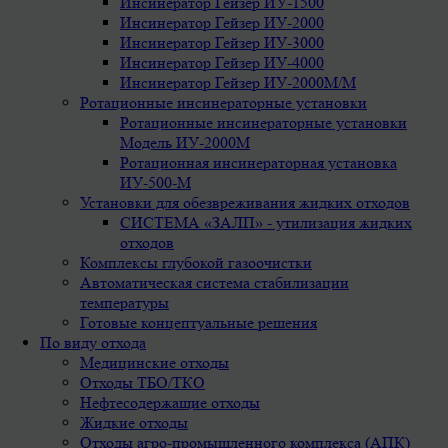
Инсинератор Гейзер ИУ-1500
Инсинератор Гейзер ИУ-2000
Инсинератор Гейзер ИУ-3000
Инсинератор Гейзер ИУ-4000
Инсинератор Гейзер ИУ-2000М/М
Ротационные инсинераторные установки
Ротационные инсинераторные установки
Модель ИУ-2000М
Ротационная инсинераторная установка
ИУ-500-М
Установки для обезвреживания жидких отходов
СИСТЕМА «ЗАЛП» - утилизация жидких
отходов
Комплексы глубокой газоочистки
Автоматическая система стабилизации
температуры
Готовые концептуальные решения
По виду отхода
Медицинские отходы
Отходы ТБО/ТКО
Нефтесодержащие отходы
Жидкие отходы
Отходы агро-промышленного комплекса (АПК)