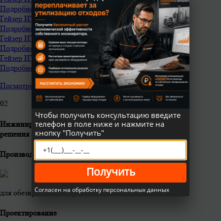
Подробнее
Гейзер ИУ-500-М
Подробнее
Гейзер ИУ-300-М
Подробнее
Гейзер ИУ-100-М
Подробнее
Посмотреть все
0
2
Чтобы получить консультацию введите
телефон в поле ниже и нажмите на
Инжиниринг и комплексные
кнопку "Получить"
решения «под ключ»
Производственные участки
Получить
Согласен на обработку персональных данных
для обезвреживания /утилизации отходов
Проектирование