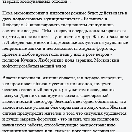
твердых коммунальных отходов".
Пока экомониторинг в пилотном режиме будет действовать в
двух подмосковных муниципалитетах - Балашихе и
Люберцах. И анализировать специалисты станут лишь
состояние воздуха. "Мы в первую очередь должны браться за
то, что для нас важнее", - уточняет зампред. Жители Балашихи
и Люберец чаще всех в Подмосковье жалуются на удушливые
неприятные запахи и невозможность открыть форточку,
причем в любое время года, ведь у них в розе ветров -
полигон Кучино, Люберецкие поля аэрации, Московский
нефтеперерабатывающий завод.
Власти пообещали: жители области, и в первую очередь те,
кто проживает вблизи мусорных полигонов, получат
беспрепятственный доступ к результатам исследования
воздуха. Для них планируется создать своеобразный
экологический светофор. Зеленый цвет будет обозначать, что
экологические условия благоприятны и воздух чист. Желтый
сигнал предупредит жителей о том, что ситуация ухудшается
и лучше закрыть форточки - это значит, что на полигонах
начинаются работы, способствующие распространению
неприятных запахов или, скажем, погодные условия не