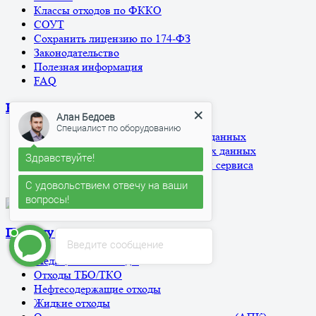
Классы отходов по ФККО
СОУТ
Сохранить лицензию по 174-ФЗ
Законодательство
Полезная информация
FAQ
Контакты
Алан Бедоев
Специалист по оборудованию
Политика обработки персональных данных
Согласие на обработку персональных данных
Здравствуйте!
Согласие на использование cookies и сервиса
Яндекс.Метрика
С удовольствием отвечу на ваши
вопросы!
По виду отхода
Введите сообщение
Медицинские отходы
Отходы ТБО/ТКО
Нефтесодержащие отходы
Жидкие отходы